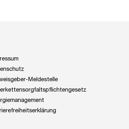
ressum
enschutz
weisgeber-Meldestelle
ferkettensorgfaltspflichtengesetz
rgiemanagement
rierefreiheitserklärung