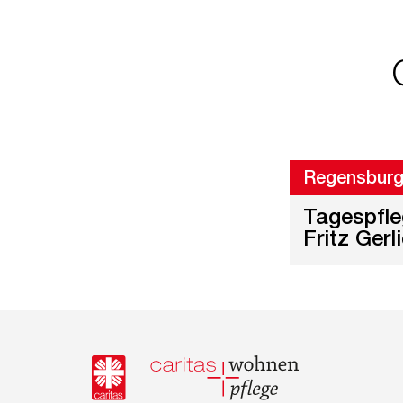
Regensbur
Tagespfl
Fritz Gerl