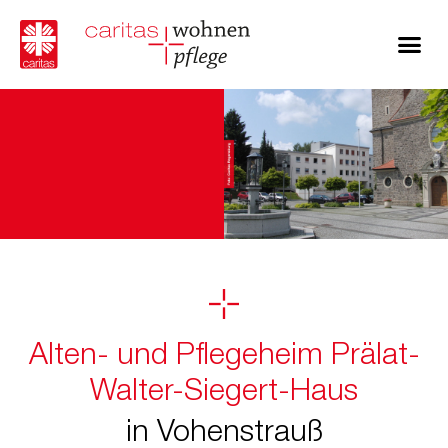
Alten- und Pflegeheim Prälat-
Walter-Siegert-Haus
in Vohenstrauß