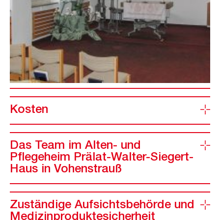
Kosten
Das Team im Alten- und
Pflegeheim Prälat-Walter-Siegert-
Haus in Vohenstrauß
Zuständige Aufsichtsbehörde und
Medizinproduktesicherheit